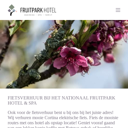
G
a
n
a
a
r
d
e
i
n
h
o
u
d
FIETSVERHUUR BIJ HET NATIONAAL FRUITPARK
HOTEL & SPA
Ook voor de fietsverhuur bent u bij ons bij het juiste adres!
Wij verhuren mooie Cortina elektrische fiets. Fiets de mooiste
routes met ons hotel als opstap locatie! Geniet vooraf gaand
van een lekker kopje koffie met Betuws gebak of heerlijke