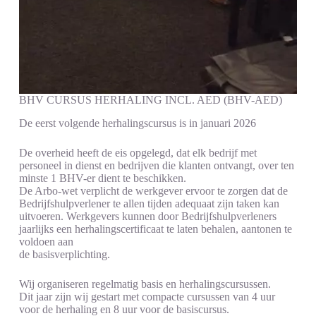
BHV CURSUS HERHALING INCL. AED (BHV-AED)
De eerst volgende herhalingscursus is in januari 2026
De overheid heeft de eis opgelegd, dat elk bedrijf met
personeel in dienst en bedrijven die klanten ontvangt, over ten
minste 1 BHV-er dient te beschikken.
De Arbo-wet verplicht de werkgever ervoor te zorgen dat de
Bedrijfshulpverlener te allen tijden adequaat zijn taken kan
uitvoeren. Werkgevers kunnen door Bedrijfshulpverleners
jaarlijks een herhalingscertificaat te laten behalen, aantonen te
voldoen aan
de basisverplichting.
Wij organiseren regelmatig basis en herhalingscursussen.
Dit jaar zijn wij gestart met compacte cursussen van 4 uur
voor de herhaling en 8 uur voor de basiscursus.