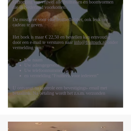
verzorging van vrijwel alle fruitrassen en boomvormen
die in Nederland voorkomen.
De musthave voor elke fruitliefhebber, ook leuk om
cadeau te geven.
Het boek is maar € 22,50 en bestellen kan eenvoudig
door een e-mail te versturen naar
info@fruitpark.nl
onder
vermelding van:
Uw naam
Uw adresgegevens
Uw telefoonnummer
en vermelding “Fruitteelt voor iedereen”
U ontvangt na controle een bevestigings- email met
betaallink. Na betaling wordt het z.s.m. verzonden