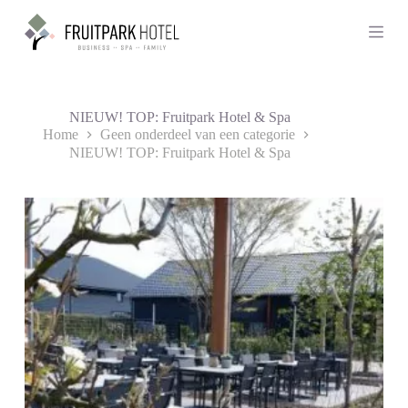
G
a
n
a
a
r
d
NIEUW! TOP: Fruitpark Hotel & Spa
e
Home
Geen onderdeel van een categorie
i
NIEUW! TOP: Fruitpark Hotel & Spa
n
h
o
u
d