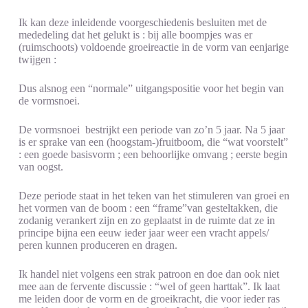
Ik kan deze inleidende voorgeschiedenis besluiten met de
mededeling dat het gelukt is : bij alle boompjes was er
(ruimschoots) voldoende groeireactie in de vorm van eenjarige
twijgen :
Dus alsnog een “normale” uitgangspositie voor het begin van
de vormsnoei.
De vormsnoei bestrijkt een periode van zo’n 5 jaar. Na 5 jaar
is er sprake van een (hoogstam-)fruitboom, die “wat voorstelt”
: een goede basisvorm ; een behoorlijke omvang ; eerste begin
van oogst.
Deze periode staat in het teken van het stimuleren van groei en
het vormen van de boom : een “frame”van gesteltakken, die
zodanig verankert zijn en zo geplaatst in de ruimte dat ze in
principe bijna een eeuw ieder jaar weer een vracht appels/
peren kunnen produceren en dragen.
Ik handel niet volgens een strak patroon en doe dan ook niet
mee aan de fervente discussie : “wel of geen harttak”. Ik laat
me leiden door de vorm en de groeikracht, die voor ieder ras