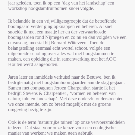
jaar geleden, toen ik op een ‘dag van het landschap’ een
workshop hoogstamfruitbomen-snoei volgde.
Ik belandde in een vrijwilligersgroepje dat de betreffende
boomgaard verder ging opknappen en beheren. Al snel
snoeide ik met een maatje her en der verwaarloosde
boomgaarden rond Nijmegen en zo nu en dan volgden we een
cursusdag, meestal bij Bernard Witteveen. Toen de
belangstelling eenmaal echt wortel schoot, volgde een
uitgebreide scholing over alles wat met hoogstammen te
maken, een opleiding die in samenwerking met het AOC
Houten werd aangeboden.
Jaren later en inmiddels verhuisd naar de Betuwe, ben ik
bedrijfsmatig met hoogstamboomgaarden aan de slag gegaan.
Samen met compagnon Jeroen Charpentier, startte ik het
bedrijf: Stevens & Charpentier , ‘vormen en beheren van
natuur, tuin en landschap’. Met deze onderzin onderstreepten
we onze intentie, om zo breed mogelijk met de groene
omgeving bezig te zijn.
Ook is de term ‘natuurrijke tuinen’ op onze vervoersmiddelen
te lezen. Dat staat voor onze keuze voor een ecologische
manier van werken: we maken geen gebruik