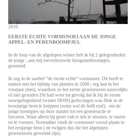
2010
EERSTE ECHTE VORMSNOEI AAN DE JONGE
APPEL- EN PERENBOOMPJES.
In de loop van de afgelopen winter heb ik bij 2 gelegenheden
de jonge , aan mij toevertrouwde hoogstamboompjes,
gesnoeid.
Ik zeg in de aanhef “de ëerste echte” vormsnoei. Dit heeft te
maken met het tijdstip van planten in 2008 ; erg laat in het
voorjaar (mei), waardoor ze het eerste groeiseizoen nauwelijks
of niet groeiden Dit had weer tot gevolg dat ik bij de eerste
snoeigelegenheid (winter 08/09) gedwongen was flink in de
tweejarige hout te knippen (soms wel de helft eraf), om de
jonge boompjes op deze manier tot een groeireactie te
forceren. Want alleen bij groei valt er iets te snoeien, te sturen
en te vormen. Normaliter vindt de vormsnoei vooral plaats in
het eenjarige hout ( de twijgen dus die het afgelopen
groeiseizoen gevormd zijn).