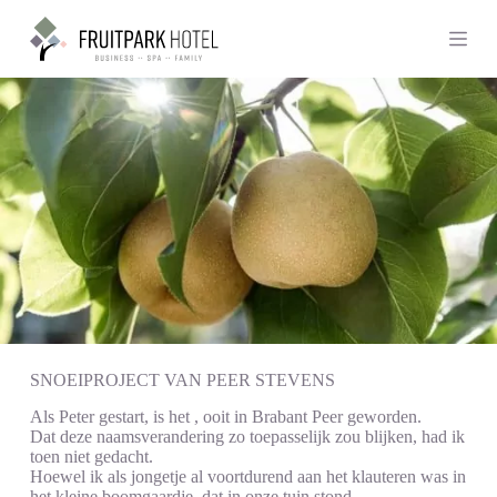
G
a
n
a
a
r
d
e
i
n
h
o
u
d
SNOEIPROJECT VAN PEER STEVENS
Als Peter gestart, is het , ooit in Brabant Peer geworden.
Dat deze naamsverandering zo toepasselijk zou blijken, had ik
toen niet gedacht.
Hoewel ik als jongetje al voortdurend aan het klauteren was in
het kleine boomgaardje, dat in onze tuin stond.