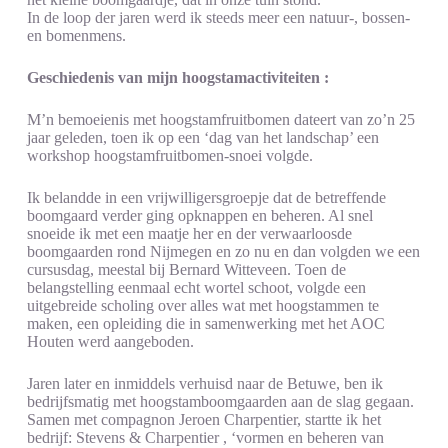
In de loop der jaren werd ik steeds meer een natuur-, bossen-
en bomenmens.
Geschiedenis van mijn hoogstamactiviteiten :
M’n bemoeienis met hoogstamfruitbomen dateert van zo’n 25
jaar geleden, toen ik op een ‘dag van het landschap’ een
workshop hoogstamfruitbomen-snoei volgde.
Ik belandde in een vrijwilligersgroepje dat de betreffende
boomgaard verder ging opknappen en beheren. Al snel
snoeide ik met een maatje her en der verwaarloosde
boomgaarden rond Nijmegen en zo nu en dan volgden we een
cursusdag, meestal bij Bernard Witteveen. Toen de
belangstelling eenmaal echt wortel schoot, volgde een
uitgebreide scholing over alles wat met hoogstammen te
maken, een opleiding die in samenwerking met het AOC
Houten werd aangeboden.
Jaren later en inmiddels verhuisd naar de Betuwe, ben ik
bedrijfsmatig met hoogstamboomgaarden aan de slag gegaan.
Samen met compagnon Jeroen Charpentier, startte ik het
bedrijf: Stevens & Charpentier , ‘vormen en beheren van