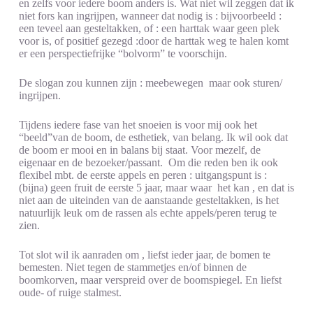
en zelfs voor iedere boom anders is. Wat niet wil zeggen dat ik
niet fors kan ingrijpen, wanneer dat nodig is : bijvoorbeeld :
een teveel aan gesteltakken, of : een harttak waar geen plek
voor is, of positief gezegd :door de harttak weg te halen komt
er een perspectiefrijke “bolvorm” te voorschijn.
De slogan zou kunnen zijn : meebewegen maar ook sturen/
ingrijpen.
Tijdens iedere fase van het snoeien is voor mij ook het
“beeld”van de boom, de esthetiek, van belang. Ik wil ook dat
de boom er mooi en in balans bij staat. Voor mezelf, de
eigenaar en de bezoeker/passant. Om die reden ben ik ook
flexibel mbt. de eerste appels en peren : uitgangspunt is :
(bijna) geen fruit de eerste 5 jaar, maar waar het kan , en dat is
niet aan de uiteinden van de aanstaande gesteltakken, is het
natuurlijk leuk om de rassen als echte appels/peren terug te
zien.
Tot slot wil ik aanraden om , liefst ieder jaar, de bomen te
bemesten. Niet tegen de stammetjes en/of binnen de
boomkorven, maar verspreid over de boomspiegel. En liefst
oude- of ruige stalmest.